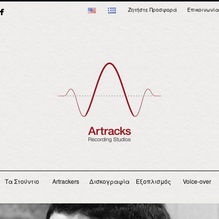
Ζητήστε Προσφορά
Επικοινωνία
Main menu
Τα Στούντιο
Artrackers
Δισκογραφία
Εξοπλισμός
Voice-over