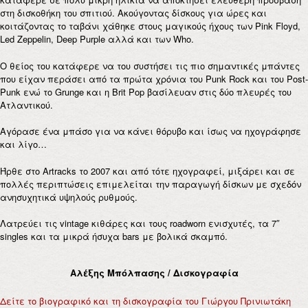
στη δισκοθήκη του σπιτιού. Ακούγοντας δίσκους για ώρες και
κοιτάζoντας το ταβάνι χάθηκε στους μαγικούς ήχους των Pink Floyd,
Led Zeppelin, Deep Purple αλλά και των Who.
Ο θείος του κατάφερε να του συστήσει τις πιo σημαντικές μπάντες
που είχαν περάσει από τα πρώτα χρόνια του Punk Rock και του Post-
Punk ενώ το Grunge και η Brit Pop βασίλευαν στις δύο πλευρές του
Ατλαντικού.
Αγόρασε ένα μπάσο για να κάνει θόρυβο και ίσως να ηχογράφησε
και λίγο…
Ήρθε στο Artracks το 2007 και από τότε ηχογραφεί, μιξάρει και σε
πολλές περιπτώσεις επιμελείται την παραγωγή δίσκων με σχεδόν
ανησυχητικά υψηλούς ρυθμούς.
Λατρεύει τις vintage κιθάρες και τους roadworn ενισχυτές, τα 7″
singles και τα μικρά ήσυχα bars με βολικά σκαμπό.
Αλέξης Μπόλπασης / Δισκογραφία
Δείτε το βιογραφικό και τη δισκογραφία του Γιώργου Πρινιωτάκη