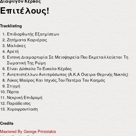
Διαφυγόν Κέρδος
Επιτέλους!
Tracklisting
Επιδιορθωτής Εξατμίσεων
Ζητήματα Καριέρας
Μαλάκες
Αρετή
Έντονη Διαμαρτυρία Σε Μειοψηφεία Που Εκμεταλλεύεται Τη
Σωματική Της Ρώμη
Είναι Δύσκολο Το Έυκολο Κέρδος
Άντεπιστέλλων Αντιπρόσωπος (Α.Κ.Α Όνειρα Θερινής Νυκτός)
Λύκος Μαύρος Και Ισχνός,Του Πατέρα Του Καημός
Στιγμή
Πόρτα
Νεκρική Επιδρομή
Παράδεισος
Χυμοφρουτίαση
Credits
Mastered By George Priniotakis