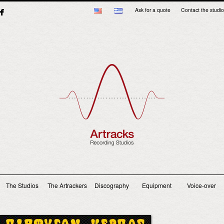
Ask for a quote
Contact the studio
Main menu
The Studios
The Artrackers
Discography
Equipment
Voice-over