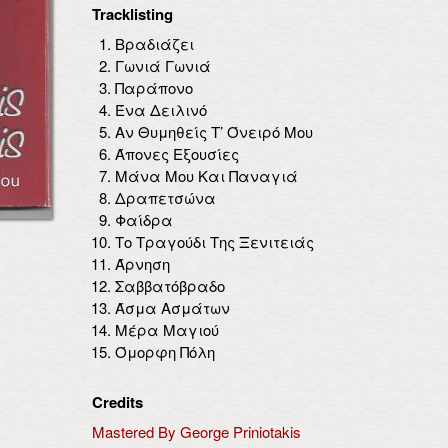
Tracklisting
Βραδιάζει
Γωνιά Γωνιά
Παράπονο
Ένα Δειλινό
Αν Θυμηθείς Τ’ Όνειρό Μου
Άπονες Εξουσίες
Μάνα Μου Και Παναγιά
Δραπετσώνα
Φαίδρα
Το Τραγούδι Της Ξενιτειάς
Άρνηση
Σαββατόβραδο
Άσμα Ασμάτων
Μέρα Μαγιού
Όμορφη Πόλη
Credits
Mastered By George Priniotakis