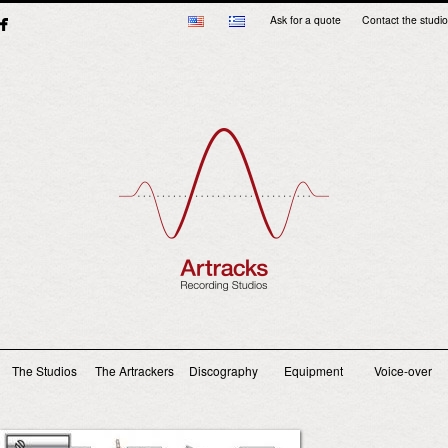
Ask for a quote
Contact the studio
Main menu
The Studios
The Artrackers
Discography
Equipment
Voice-over