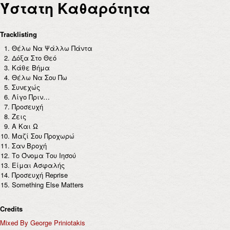
Ύστατη Καθαρότητα
Tracklisting
Θέλω Να Ψάλλω Πάντα
Δόξα Στο Θεό
Κάθε Βήμα
Θέλω Να Σου Πω
Συνεχώς
Λίγο Πριν…
Προσευχή
Ζεις
Α Και Ω
Μαζί Σου Προχωρώ
Σαν Βροχή
Το Όνομα Του Ιησού
Είμαι Ασφαλής
Προσευχή Reprise
Something Else Matters
Credits
Mixed By George Priniotakis